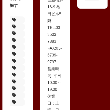
区新橋1-
探す
16-9 亀
田ビル5
ほり多旅館
階
離れの宿 ほのか コンパニオンプランの一覧
TEL:03-
ホテル茜
3503-
頼朝の湯 本陣
7883
花鳥風月の宿 浮月
FAX:03-
ホテルかつら
6739-
熱海玉の湯ホテル
9797
伊東園リゾート
営業時
旅館立花
間: 平日
ホテルサンミ倶楽部
10:00～
ホテル大野屋
19:00
ニューフジヤホテル
休業
金城館
日：土