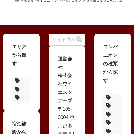
熱海宴会ドットコム
オプションゴルフ
西熱海ゴルフコース 2024年
エリア
コンパ
から探
ニオン
運営会
す
の種類
社
から探
株式会
す
熱海温泉
社ワイ
伊豆長岡温泉
エスツ
湯河原温泉
シースル
アーズ
ノーマル
〒105-
一人宴会
0004 東
ピンクコ
宿泊施
京都港
変身コン
設から