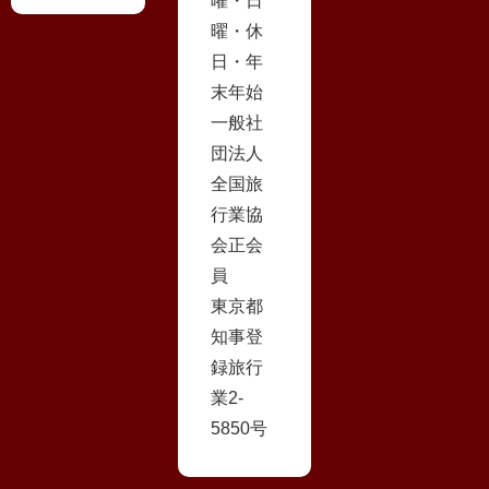
曜・日
曜・休
日・年
末年始
一般社
団法人
全国旅
行業協
会正会
員
東京都
知事登
録旅行
業2-
5850号