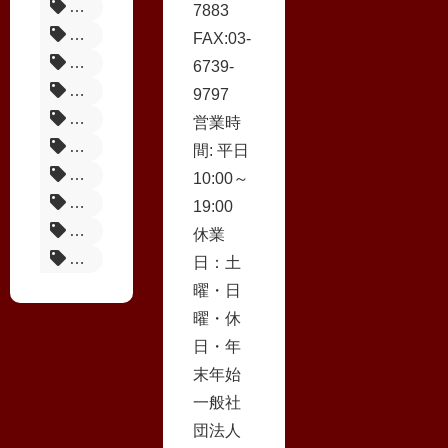
頼朝の湯 本陣
7883
花鳥風月の宿 浮月
FAX:03-
ホテルかつら
6739-
熱海玉の湯ホテル
9797
伊東園リゾート
営業時
旅館立花
間: 平日
ホテルサンミ倶楽部
10:00～
ホテル大野屋
19:00
ニューフジヤホテル
休業
金城館
日：土
曜・日
曜・休
日・年
末年始
一般社
団法人