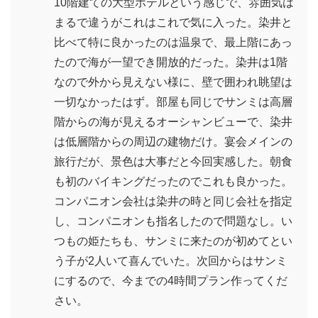
10階建ての大型ホテルという感じで、雰囲気は
まるで違うがこれはこれで気に入った。染井と
比べて特に良かったのは温泉で、最上階にあっ
たので海が一望でき開放的だった。染井は1階
なので外から見えない様に、壁で囲われ眺望は
一切なかったはず。部屋も同じでサンミは高層
階からの海が見えるオーシャンビューで、染井
は低層階からの周辺の建物だけ。宴会メインの
旅行だが、景色は大事だと今回実感した。朝食
も初のバイキングだったのでこれも良かった。
コンパニオン会社は染井の時と同じ会社を指定
し、コンパニオンも指名したので問題なし。い
つもの姫たちも、サンミに来たのが初めてとい
う子が2人いて喜んでいた。次回からはサンミ
にするので、今までの4時間プラン作ってくだ
さい。