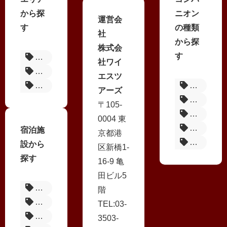
から探
ニオン
運営会
す
の種類
社
から探
株式会
す
熱海温泉
社ワイ
伊豆長岡温泉
エスツ
湯河原温泉
シースル
アーズ
ノーマル
〒105-
一人宴会
0004 東
ピンクコ
宿泊施
京都港
変身コン
設から
区新橋1-
探す
16-9 亀
田ビル5
ほり多旅館
階
離れの宿 ほのか コンパニオンプランの一覧
TEL:03-
ホテル茜
3503-