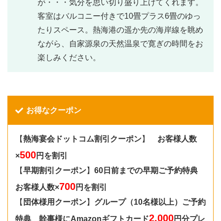
が・・・気分を思い切り盛り上げてくれます。
客室はバルコニー付きで10畳プラス6畳のゆっ
たりスペース。熱海港の遥か先の海岸線を眺め
ながら、自家源泉の天然温泉で寛ぎの時間をお
楽しみください。
お得なクーポン
【
熱海宴会ドットコム割引クーポン
】
お客様人数
500
×
円を割引
【
早期割引クーポン
】
60日前までの早期ご予約特典
700
お客様人数×
円を割引
【
団体様用クーポン
】
グループ（10名様以上）ご予約
2,000
特典 幹事様にAmazonギフトカード
円分プレ