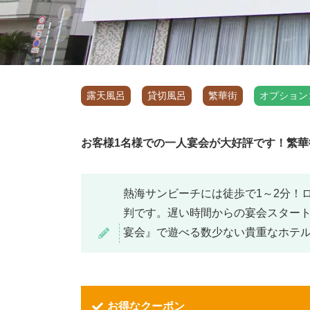
露天風呂
貸切風呂
繁華街
オプション
お客様1名様での一人宴会が大好評です！繁
熱海サンビーチには徒歩で1～2分！
判です。遅い時間からの宴会スター
宴会』で遊べる数少ない貴重なホテ
お得なクーポン