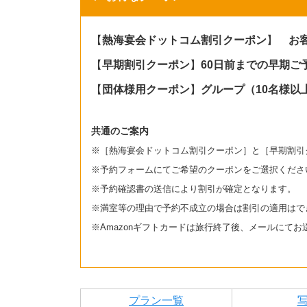
【
熱海宴会ドットコム割引クーポン
】
お客
【
早期割引クーポン
】
60日前までの早期ご
【
団体様用クーポン
】
グループ（10名様以
共通のご案内
※［熱海宴会ドットコム割引クーポン］と［早期割引
※予約フォームにてご希望のクーポンをご選択くださ
※予約確認書の送信により割引が確定となります。
※満室等の理由で予約不成立の場合は割引の適用はで
※Amazonギフトカードは旅行終了後、メールにて
プラン一覧