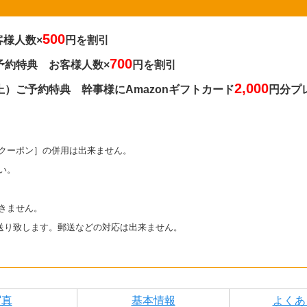
500
様人数×
円を割引
700
予約特典 お客様人数×
円を割引
2,000
上）ご予約特典 幹事様にAmazonギフトカード
円分プ
クーポン］の併用は出来ません。
い。
きません。
お送り致します。郵送などの対応は出来ません。
写真
基本情報
よくあ