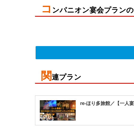
コ
ンパニオン宴会プランの
関
連プラン
re-ほり多旅館／【一人