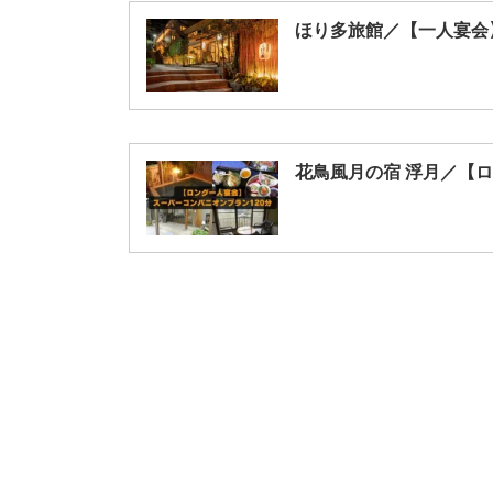
ほり多旅館／【一人宴会
花鳥風月の宿 浮月／【