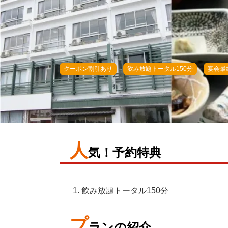
クーポン割引あり
飲み放題トータル150分
宴会最
人
気！予約特典
飲み放題トータル150分
プ
ランの紹介